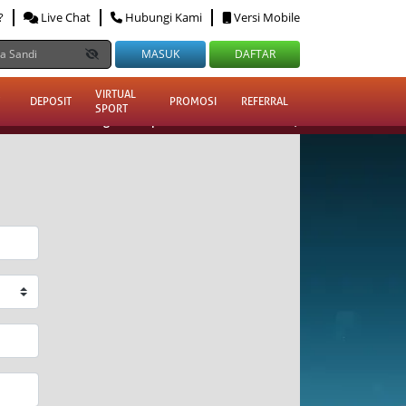
?
Live Chat
Hubungi Kami
Versi Mobile
MASUK
DAFTAR
VIRTUAL
T
DEPOSIT
PROMOSI
REFERRAL
SPORT
n Bonus Promo Nagaikan seperti: Bonus Refferal 21.95%, Bonus Cashback 10%, Bo